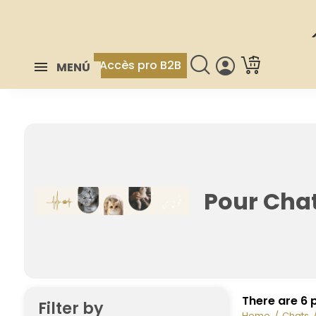
Accès pro B2B
MENÚ
Pour Chat
There are 6 
Filter by
Home
Chats