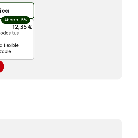
ica
Ahorra -5%
12,35 €
todos tus
 flexible
zable