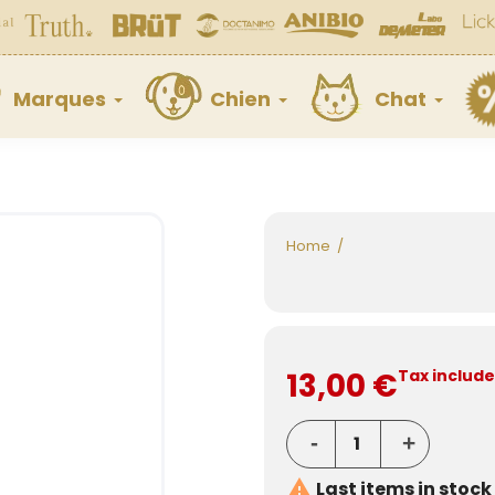
Marques
Chien
Chat
Home
13,00 €
Tax includ

Last items in stock