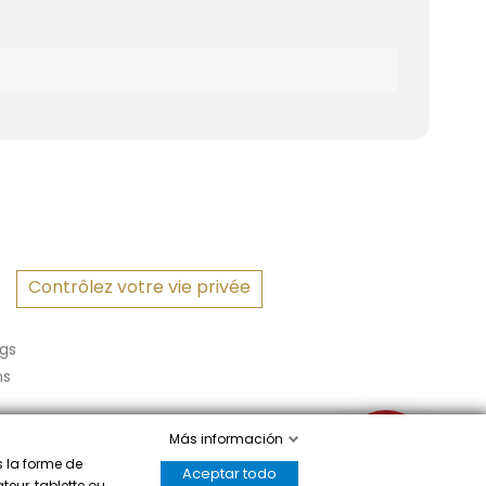
Contrôlez votre vie privée
gs
ns
Más información
✉
s la forme de
Aceptar todo
teur, tablette ou