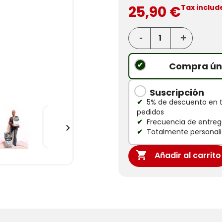
25,90 €
Tax includ
Compra ún
Suscripción
5% de descuento en 
pedidos
Frecuencia de entrega

Totalmente personali

Añadir al carrito