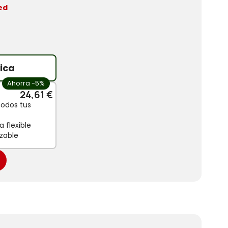
ed
ica
Ahorra -5%
24,61 €
todos tus
 flexible
zable