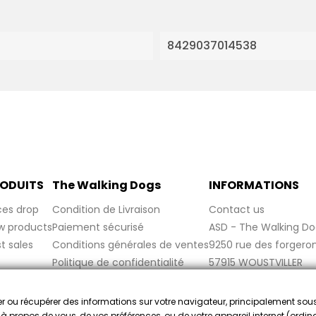
8429037014538
ODUITS
The Walking Dogs
INFORMATIONS
ces drop
Condition de Livraison
Contact us
w products
Paiement sécurisé
ASD - The Walking Do
t sales
Conditions générales de ventes
9250 rue des forgero
Politique de confidentialité
57915 WOUSTVILLER
Politique de cookies
France
Mentions légales
cker ou récupérer des informations sur votre navigateur, principalement sou
FAQ
e à propos de vous, de vos préférences, ou de votre appareil internet (ordina