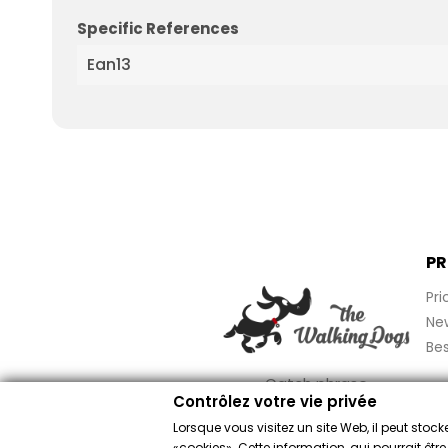
Specific References
Ean13
PR
Pri
Ne
Bes
Catch phrase
Contrôlez votre vie privée
Lorsque vous visitez un site Web, il peut sto
«cookies». Cette information, qui pourrait êtr