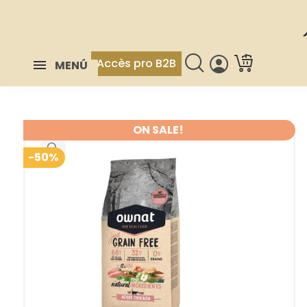
Accès pro B2B
MENÚ
ON SALE!
-50%