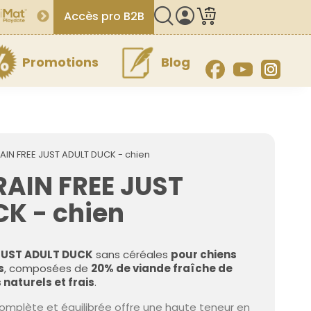
Accès pro B2B
Promotions
Blog
Facebook
YouTube
Inst
IN FREE JUST ADULT DUCK - chien
AIN FREE JUST
K - chien
UST ADULT DUCK
sans céréales
pour chiens
s
, composées de
20% de viande fraîche de
 naturels et frais
.
omplète et équilibrée offre une haute teneur en