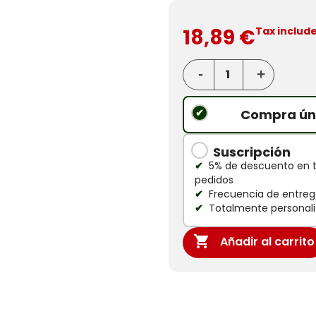
18,89 €
Tax includ
Compra ún
Suscripción
5% de descuento en 
pedidos
Frecuencia de entrega
Totalmente personali

Añadir al carrito