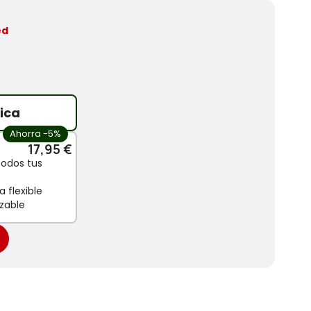
ed
ica
Ahorra -5%
17,95 €
todos tus
 flexible
zable