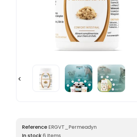

Reference
ERGVT_Permeadyn
In stock
6 Items