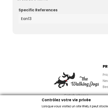
Specific References
Ean13
PR
Pri
Ne
Bes
Catch phrase
Contrôlez votre vie privée
Lorsque vous visitez un site Web, il peut sto