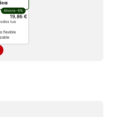
ica
Ahorra -5%
19,86 €
todos tus
 flexible
zable