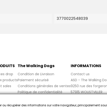
3770022548039
ODUITS
The Walking Dogs
INFORMATIONS
ces drop
Condition de Livraison
Contact us
w products
Paiement sécurisé
ASD - The Walking Do
t sales
Conditions générales de ventes
9250 rue des forgero
Politique de confidentialité
57915 WOUSTVILLER
Politique de cookies
France
Mentions légales
cker ou récupérer des informations sur votre navigateur, principalement sou