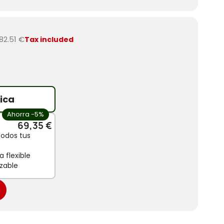
82.51 €
Tax included
ica
Ahorra -5%
69,35 €
todos tus
 flexible
zable