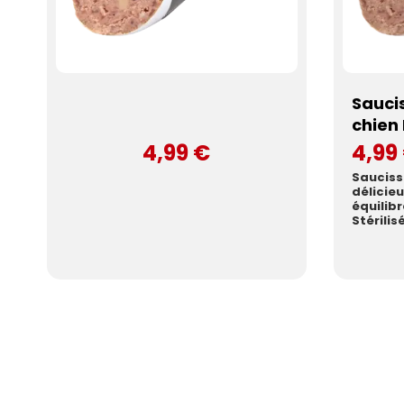
Sauci
chien
4,99 €
4,99
Saucis
déli
équili
Stérilis