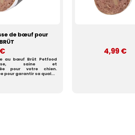
sse de bœuf pour
 BRÜT
 €
4,99 €
se au bœuf Brüt Petfood
cieuse, saine et
brée pour votre chien.
ée pour garantir sa qual...