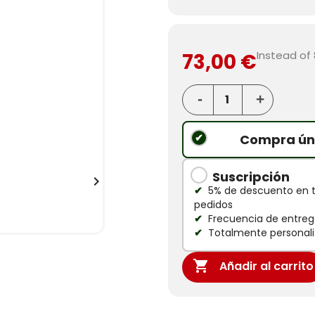
Instead of 
73,00 €
Compra ún
Suscripción

5% de descuento en 
pedidos
Frecuencia de entrega
Totalmente personali

Añadir al carrito