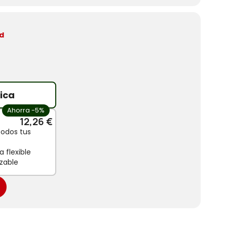
d
ica
Ahorra -5%
12,26 €
todos tus
 flexible
zable