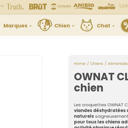
Marques
Chien
Chat
Home
Chiens
Alimentati
OWNAT CL
chien
Les croquettes OWNAT C
viandes déshydratées de
naturels
soigneusement s
pour tous les chiens adu
activité physique régul