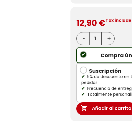
12,90 €
Tax include
Compra ún
Suscripción
5% de descuento en 
pedidos
Frecuencia de entrega
Totalmente personali

Añadir al carrito