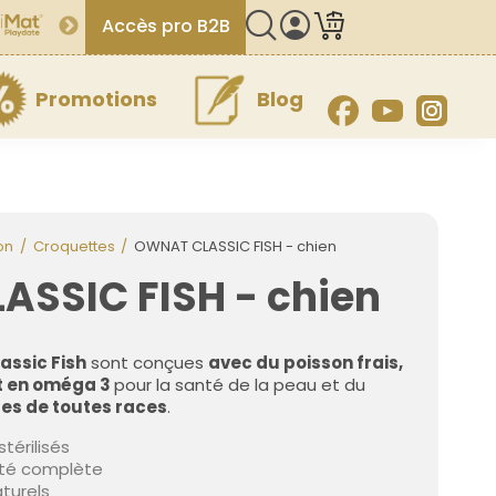
Accès pro B2B
Promotions
Blog
Facebook
YouTube
Inst
on
Croquettes
OWNAT CLASSIC FISH - chien
SSIC FISH - chien
assic Fish
sont conçues
avec du poisson frais,
et en oméga 3
pour la santé de la peau et du
tes de toutes races
.
térilisés
ité complète
aturels