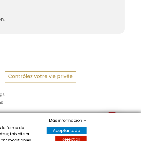
en.
Contrôlez votre vie privée
gs
ns
Más información
✉
s la forme de
Aceptar todo
teur, tablette ou
Reject all
 sont modifiables