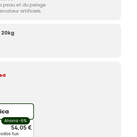
la peau et du pelage
rvateur artificiels.
: 20kg
ded
ica
Ahorra -5%
54,05 €
todos tus