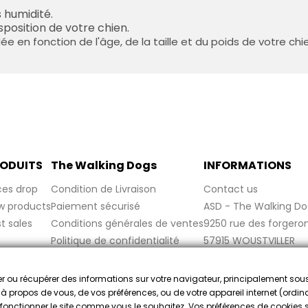
 humidité.
sposition de votre chien.
e en fonction de l'âge, de la taille et du poids de votre chi
ODUITS
The Walking Dogs
INFORMATIONS
ces drop
Condition de Livraison
Contact us
w products
Paiement sécurisé
ASD - The Walking Do
t sales
Conditions générales de ventes
9250 rue des forgero
Politique de confidentialité
57915 WOUSTVILLER
Politique de cookies
France
Mentions légales
cker ou récupérer des informations sur votre navigateur, principalement sou
FAQ
e à propos de vous, de vos préférences, ou de votre appareil internet (ordina
re fonctionner le site comme vous le souhaitez. Vos préférences de cookies