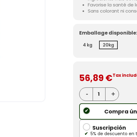
Favorise la santé de 
Sans colorant ni conse
Emballage disponible
4 kg
20kg
56,89 €
Tax inclu
Compra ún
Suscripción
5% de descuento en 