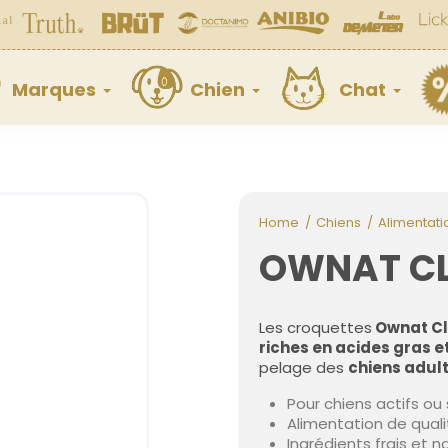
Marques
Chien
Chat
Home
Chiens
Alimentati
OWNAT CLA
Les croquettes
Ownat Cl
riches en acides gras 
pelage des
chiens adul
Pour chiens actifs ou s
Alimentation de qual
Ingrédients frais et n