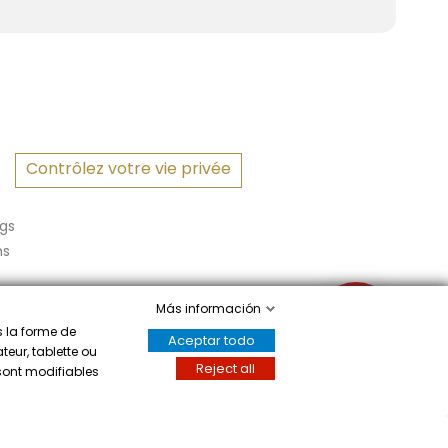
Contrôlez votre vie privée
gs
ns
Más información
✉
s la forme de
Aceptar todo
teur, tablette ou
Reject all
 sont modifiables
Écrivez-nous
a mostrar el certificado
.