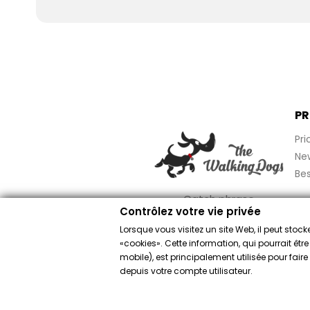
PR
Pri
Ne
Bes
Catch phrase
Contrôlez votre vie privée
Lorsque vous visitez un site Web, il peut sto
«cookies». Cette information, qui pourrait êtr
mobile), est principalement utilisée pour fai
Comerciante aprob
depuis votre compte utilisateur.