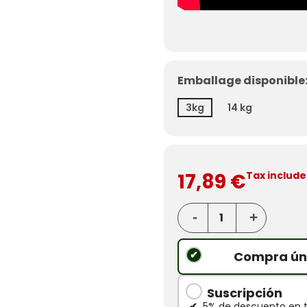
Emballage disponible:
3kg
14 kg
17,89 €
Tax includ
Compra ún
Suscripción
5% de descuento en 