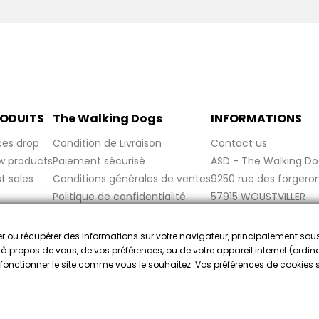
ODUITS
The Walking Dogs
INFORMATIONS
ces drop
Condition de Livraison
Contact us
w products
Paiement sécurisé
ASD - The Walking Do
t sales
Conditions générales de ventes
9250 rue des forgero
Politique de confidentialité
57915 WOUSTVILLER
Politique de cookies
France
Mentions légales
cker ou récupérer des informations sur votre navigateur, principalement sou
FAQ
e à propos de vous, de vos préférences, ou de votre appareil internet (ordina
re fonctionner le site comme vous le souhaitez. Vos préférences de cookies
ado por la Sociedad de Opiniones Contrastadas,
haga clic aquí par