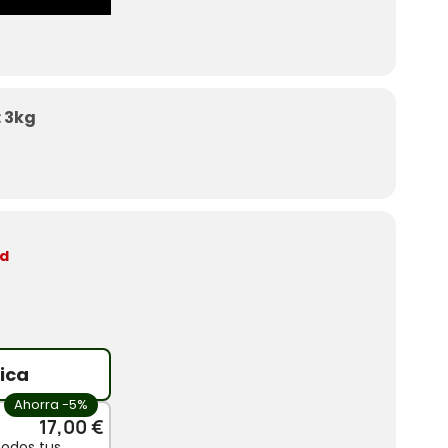
 3kg
ed
ica
Ahorra -5%
17,00 €
todos tus