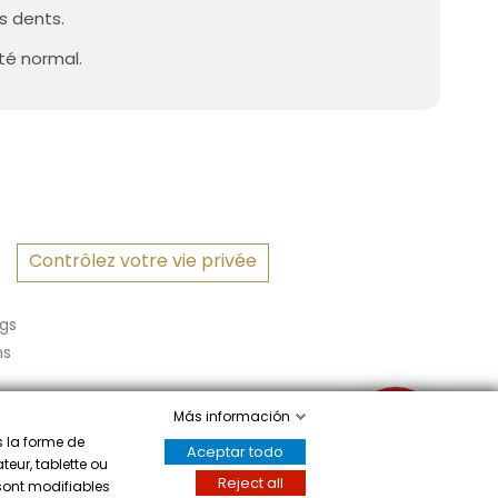
s dents.
té normal.
Contrôlez votre vie privée
gs
ns
Más información
✉
s la forme de
Aceptar todo
teur, tablette ou
Reject all
 sont modifiables
Écrivez-nous
a mostrar el certificado
.