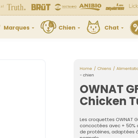
Marques
Chien
Chat
Home
Chiens
Alimentati
- chien
OWNAT GF
Chicken T
Les croquettes OWNAT GRA
concoctées avec + 50% de
de protéines, adaptées à 
normale.