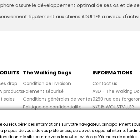
osphore assure le développement optimal de ses os et de se
s conviennent également aux chiens ADULTES à niveau d'activi
ODUITS
The Walking Dogs
INFORMATIONS
ces drop
Condition de Livraison
Contact us
w products
Paiement sécurisé
ASD - The Walking Do
t sales
Conditions générales de ventes
9250 rue des forgero
Politique de confidentialité
57915 WOUSTVILLER
Politique de cookies
France
Mentions légales
cker ou récupérer des informations sur votre navigateur, principalement sou
FAQ
e à propos de vous, de vos préférences, ou de votre appareil internet (ordina
re fonctionner le site comme vous le souhaitez. Vos préférences de cookies
ado por la Sociedad de Opiniones Contrastadas,
haga clic aquí par