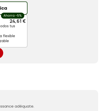
ica
Ahorra -5%
24,61 €
todos tus
 flexible
zable
roissance adéquate.