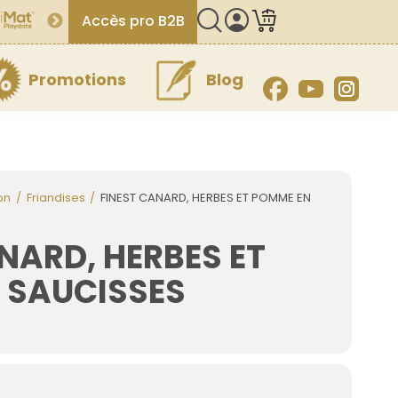
Accès pro B2B
Promotions
Blog
Facebook
YouTube
Inst
on
Friandises
FINEST CANARD, HERBES ET POMME EN
NARD, HERBES ET
 SAUCISSES