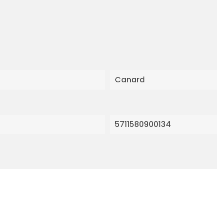
Canard
5711580900134