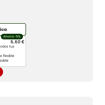
ica
Ahorra -5%
6,60 €
todos tus
 flexible
zable