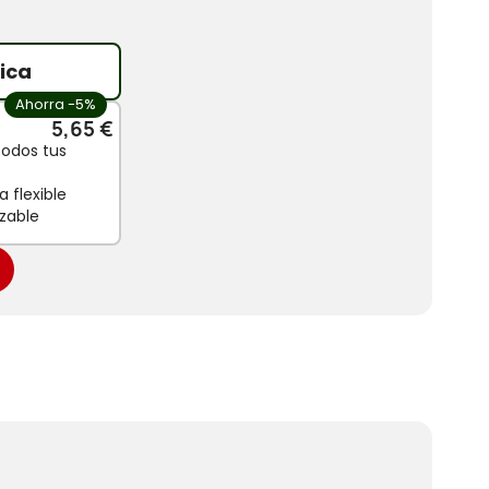
ica
Ahorra -5%
5,65 €
todos tus
 flexible
zable