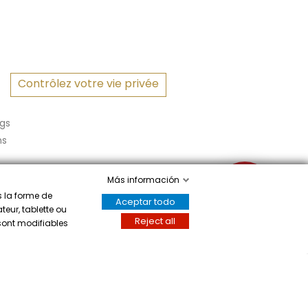
Contrôlez votre vie privée
gs
ns
Más información
✉
s la forme de
Aceptar todo
teur, tablette ou
Reject all
 sont modifiables
Écrivez-nous
a mostrar el certificado
.