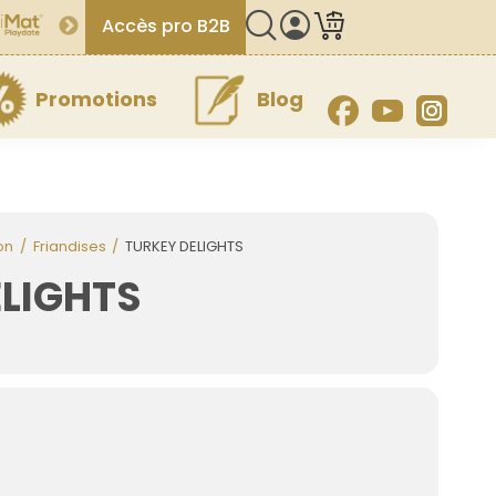
Accès pro B2B
Promotions
Blog
Facebook
YouTube
Inst
on
Friandises
TURKEY DELIGHTS
ELIGHTS