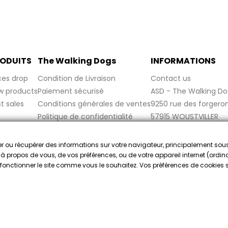
ODUITS
The Walking Dogs
INFORMATIONS
ces drop
Condition de Livraison
Contact us
w products
Paiement sécurisé
ASD - The Walking Do
t sales
Conditions générales de ventes
9250 rue des forgero
Politique de confidentialité
57915 WOUSTVILLER
Politique de cookies
France
Mentions légales
cker ou récupérer des informations sur votre navigateur, principalement sou
FAQ
e à propos de vous, de vos préférences, ou de votre appareil internet (ordina
re fonctionner le site comme vous le souhaitez. Vos préférences de cookies
ado por la Sociedad de Opiniones Contrastadas,
haga clic aquí par