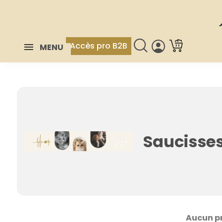
Accès pro B2B
MENU
Saucisse
Aucun p