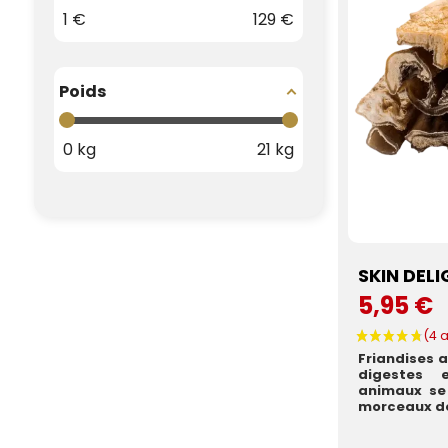
1
€
129
€
Poids
0
kg
21
kg
SKIN DELI
5,95 €
Friandises a
digestes e
animaux se
morceaux de