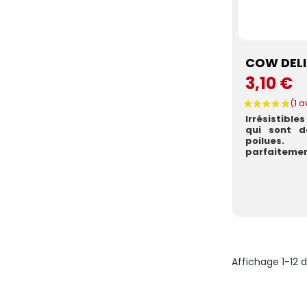
COW DEL
3,10 €
Irrésistible
qui sont d
poilues
parfaitement
Affichage 1-12 d