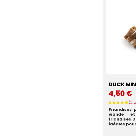
DUCK MIN
4,50 €
Friandises 
viande e
friandises D
idéales pour