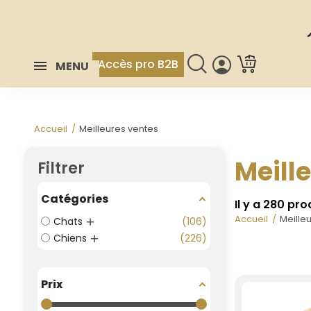
Accès pro B2B
MENU
Accueil
Meilleures ventes
Meill
Filtrer
Catégories
Il y a 280 pro
Accueil
Meille
Chats
106
Chiens
226
Prix