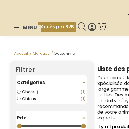
Accès pro B2B
MENU
Accueil
Marques
Doctanimo
Liste des
Filtrer
Doctanimo, 
Catégories
Spécialisée d
large gamme 
Chats
1
pattes. Des m
Chiens
1
produits d'h
recommandés p
de votre anim
Prix
experte.
Il y a 1 produit