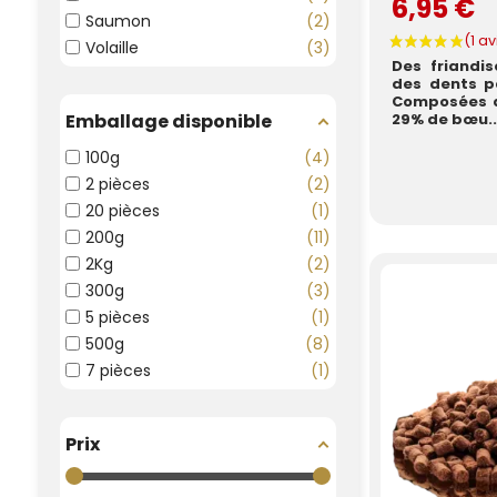
6,95 €
Saumon
2
Volaille
3
Des friandi
des dents pa
Composées d
Emballage disponible
29% de bœu..
100g
4
2 pièces
2
20 pièces
1
200g
11
2Kg
2
300g
3
5 pièces
1
500g
8
7 pièces
1
Prix