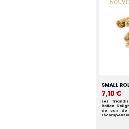
SMALL RO
7,10 €
Les friandi
Rolled Delig
de cuir de
récompenser 