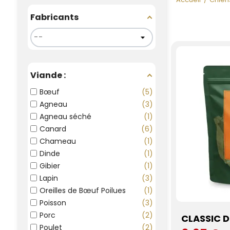
Fabricants
Viande :
Bœuf
5
Agneau
3
Agneau séché
1
Canard
6
Chameau
1
Dinde
1
Gibier
1
Lapin
3
Oreilles de Bœuf Poilues
1
Poisson
3
Porc
2
CLASSIC 
Poulet
2