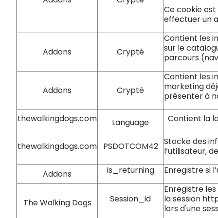
Ce cookie est
effectuer un 
Contient les i
sur le catalog
Addons
Crypté
parcours (nav
Contient les i
marketing déjà
Addons
Crypté
présenter à n
thewalkingdogs.com
Contient la l
Language
Stocke des in
thewalkingdogs.com
PSDOTCOM42
l’utilisateur, d
Is_returning
Enregistre si l
Addons
Enregistre les 
Session_id
la session http
The Walking Dogs
lors d'une sess