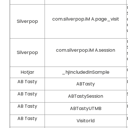
com.silverpop.iM A.page_visit
Silverpop
com.silverpop.iM A.session
Silverpop
Hotjar
_hjIncludedInSample
AB Tasty
ABTasty
AB Tasty
ABTastySession
AB Tasty
ABTastyUTMB
AB Tasty
Visitorld