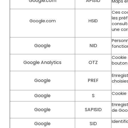
Google.com
APISID
Maps et
Ces coo
les préf
Google.com
HSID
consult
une co
Personn
Google
NID
fonctio
Cookie 
Google Analytics
OTZ
bouton
Enregis
Google
PREF
choisies
Cookie 
Google
S
Enregis
Google
SAPISID
de Goo
Identif
Google
SID