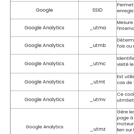
Permet
Google
SSID
enregis
Mesure 
Google Analytics
_utma
l’intern
Détermin
Google Analytics
_utmb
fois ou 
Identif
Google Analytics
_utmc
visité le
Est uti
Google Analytics
_utmt
cas de t
Ce cook
Google Analytics
_utmv
utmSetV
Gère le
page à p
moteur 
Google Analytics
_utmz
lien sur