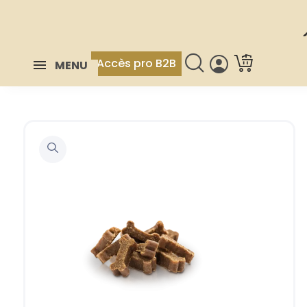
Accès pro B2B
MENU