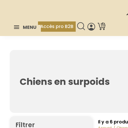
Accès pro B2B
MENU
Chiens en surpoids
Il y a 6 produ
Filtrer
Accueil
Chien