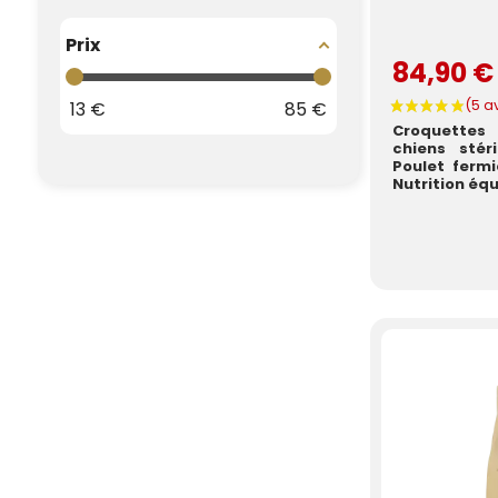
Prix
84,90 
13
€
85
€
Croquettes
chiens stér
Poulet ferm
Nutrition équi