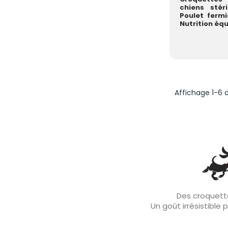
chiens stér
Poulet ferm
Nutrition équi
Affichage 1-6 d
Des croquette
Un goût irrésistible