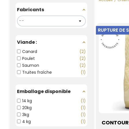
Fabricants
RUPTURE DE 
Viande :
Canard
2
Poulet
2
Saumon
2
Truites fraîche
1
Emballage disponible
14 kg
1
20kg
1
3kg
1
4 kg
1
CONTOUR 