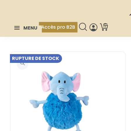
Accès pro B2B
MENU
RUPTURE DE STOCK