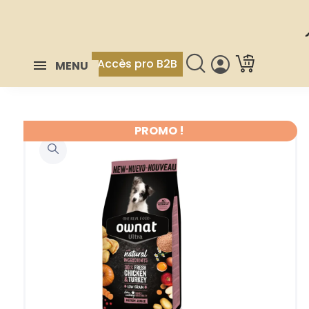
Accès pro B2B
MENU
PROMO !