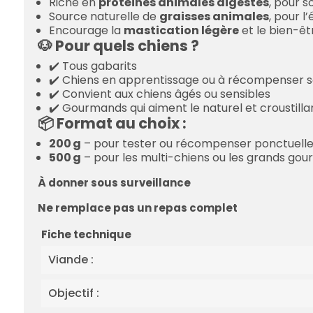
Riche en
protéines animales digestes
, pour s
Source naturelle de
graisses animales
, pour l’
Encourage la
mastication légère
et le bien-êt
🐶 Pour quels chiens ?
✔️ Tous gabarits
✔️ Chiens en apprentissage ou à récompenser 
✔️ Convient aux chiens âgés ou sensibles
✔️ Gourmands qui aiment le naturel et croustilla
📦 Format au choix :
200 g
– pour tester ou récompenser ponctuel
500 g
– pour les multi-chiens ou les grands go
À donner sous surveillance
Ne remplace pas un repas complet
Fiche technique
Viande :
Objectif :