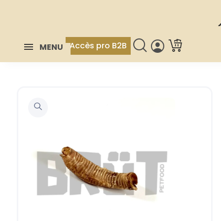
Accès pro B2B
MENU