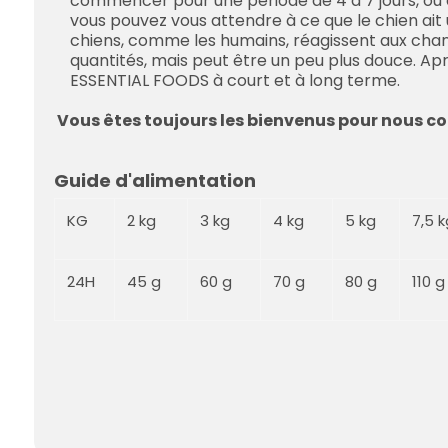
commencer pour une période de 4 à 7 jours, ou 
vous pouvez vous attendre à ce que le chien ait u
chiens, comme les humains, réagissent aux cha
quantités, mais peut être un peu plus douce. Apr
ESSENTIAL FOODS à court et à long terme.
Vous êtes toujours les bienvenus pour nous con
Guide d'alimentation
KG
2 kg
3 kg
4 kg
5 kg
7,5 k
24H
45 g
60 g
70 g
80 g
110 