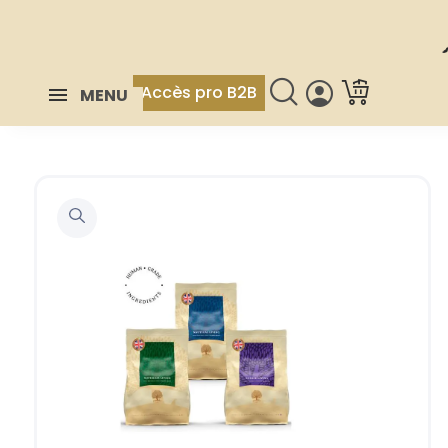
Accès pro B2B
MENU