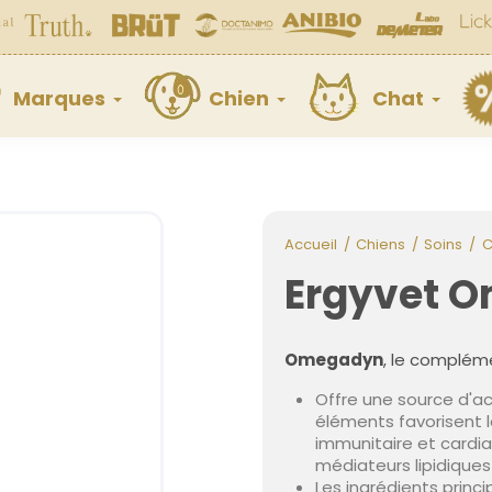
Marques
Chien
Chat
Accueil
Chiens
Soins
C
Ergyvet 
Omegadyn
, le compléme
Offre une source d'a
éléments favorisent 
immunitaire et card
médiateurs lipidique
Les ingrédients princi