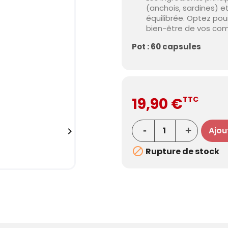
(anchois, sardines) et
équilibrée. Optez p
bien-être de vos co
Pot : 60 capsules
19,90 €
TTC
Ajou


Rupture de stock