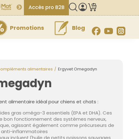
Accès pro B2B
Promotions
Blog
Facebook
YouTube
Inst
ompléments alimentaires
Ergyvet Omegadyn
Omegadyn
nt alimentaire idéal pour chiens et chats :
cides gras oméga-3 essentiels (EPA et DHA). Ces
le bon fonctionnement des systèmes nerveux,
iaque, agissant également comme précurseurs de
s anti-inflammatoires
paux incluent l'huile de petits poissons sauvages