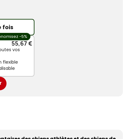
 fois
onomisez -5%
55,67 €
outes vos
 flexible
lisable
r
taires des chiens athlètes et des chiens de