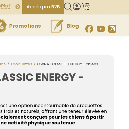
Accès pro B2B
Promotions
Blog
Facebook
YouTube
Inst
ion
Croquettes
OWNAT CLASSIC ENERGY - chiens
ASSIC ENERGY -
est une option incontournable de croquettes
 frais et naturels, offrant une teneur élevée en
cialement conçues pour les chiens à partir
 une activité physique soutenue
.