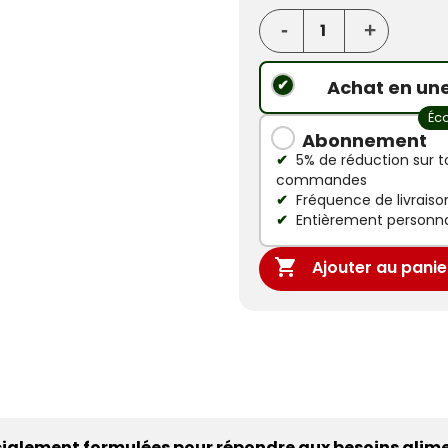
Achat en une
Éc
Abonnement
5% de réduction sur t
commandes
Fréquence de livraison
Entièrement personna

Ajouter au panie
ialement formulées pour répondre aux besoins alimen