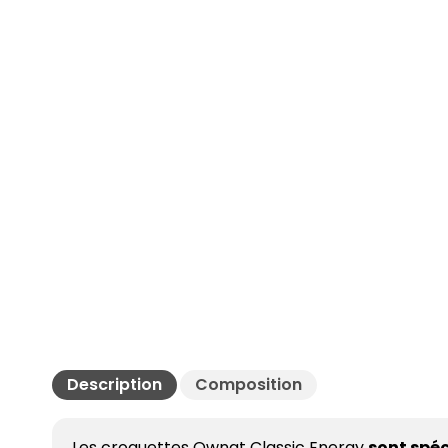
Description
Composition
Les croquettes Ownat Classic Energy
sont spéc