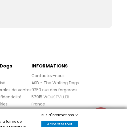
 Dogs
INFORMATIONS
Contactez-nous
isé
ASD - The Walking Dogs
rales de ventes
9250 rue des forgerons
fidentialité
57915 WOUSTVILLER
kies
France
s
Plus d'informations
✉
s la forme de
Accepter tout
,
cliquez ici pour vérifier
.