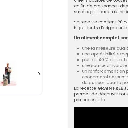
chiens adultes de toutes
en fin de croissance (dè
surcharge pondérale ni de
Sa recette contient 20 % 
ingrédients d’origine anim
Un aliment complet san
une la meilleure qual
une appétibilité exce
plus de 40 % de protéi
une source d’hydrat
un renforcement en p

chondroprotecteurs po
de poisson pour le pel
La recette
GRAIN FREE 
permet de découvrir tous
prix accessible.