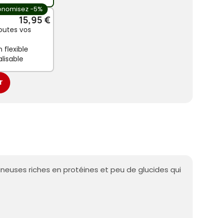
onomisez -5%
15,95 €
outes vos
 flexible
lisable
r
ineuses riches en protéines et peu de glucides qui