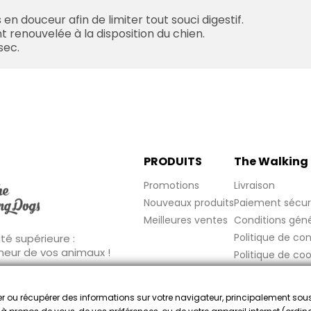
en douceur afin de limiter tout souci digestif.
t renouvelée à la disposition du chien.
sec.
PRODUITS
The Walking
Promotions
Livraison
Nouveaux produits
Paiement sécur
Meilleures ventes
Conditions géné
Politique de con
té supérieure :
nheur de vos animaux !
Politique de coo
Mentions légale
FAQ
cker ou récupérer des informations sur votre navigateur, principalement sou
Marchand approuvé par la Société des Avis Garantis