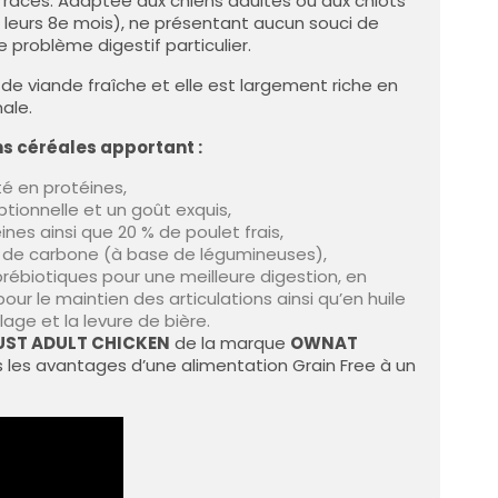
 races. Adaptée aux chiens adultes ou aux chiots
(1 avis)
s leurs 8e mois), ne présentant aucun souci de
 problème digestif particulier.
de viande fraîche et elle est largement riche en
ale.
s céréales apportant :
ité en protéines,
ptionnelle et un goût exquis,
nes ainsi que 20 % de poulet frais,
e de carbone (à base de légumineuses),
rébiotiques pour une meilleure digestion, en
ur le maintien des articulations ainsi qu’en huile
age et la levure de bière.
JUST ADULT CHICKEN
de la marque
OWNAT
 les avantages d’une alimentation Grain Free à un