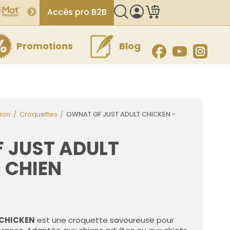
Accès pro B2B
Promotions
Blog
Facebook
YouTube
Inst
ion
Croquettes
OWNAT GF JUST ADULT CHICKEN -
 JUST ADULT
 CHIEN
 CHICKEN
est une croquette savoureuse pour