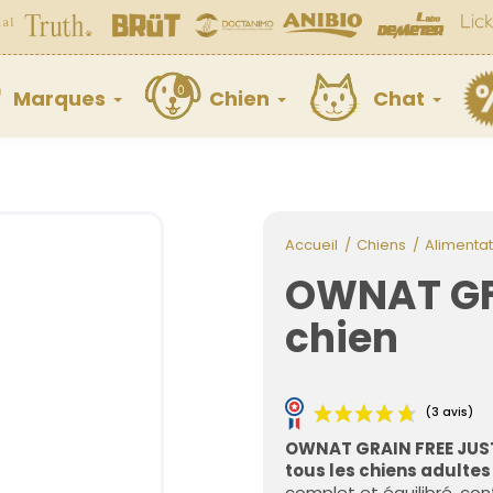
Marques
Chien
Chat
Accueil
Chiens
Alimentat
OWNAT GF
chien
OWNAT GRAIN FREE JUS
tous les chiens adultes
complet et équilibré, co