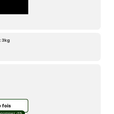
: 3kg
 fois
onomisez -5%