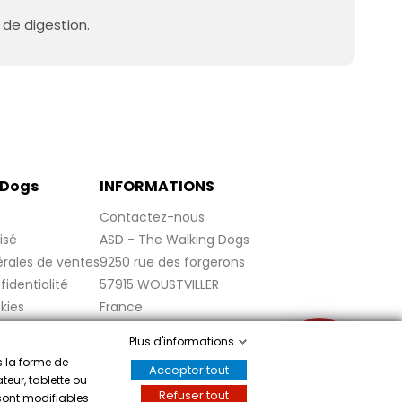
 de digestion.
 Dogs
INFORMATIONS
Contactez-nous
isé
ASD - The Walking Dogs
rales de ventes
9250 rue des forgerons
fidentialité
57915 WOUSTVILLER
kies
France
s
Plus d'informations
✉
s la forme de
Accepter tout
,
cliquez ici pour vérifier
.
teur, tablette ou
Refuser tout
 sont modifiables