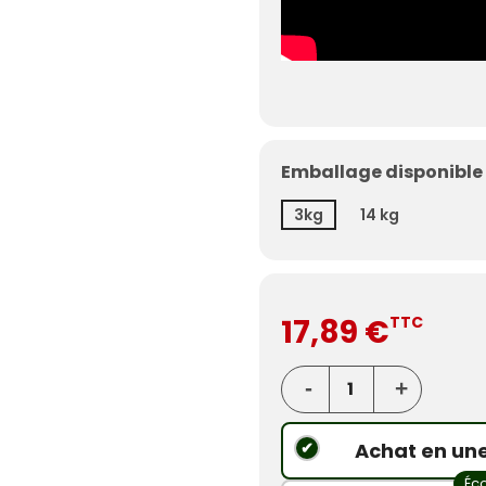
Emballage disponible 
3kg
14 kg
17,89 €
TTC
Achat en une
Éc