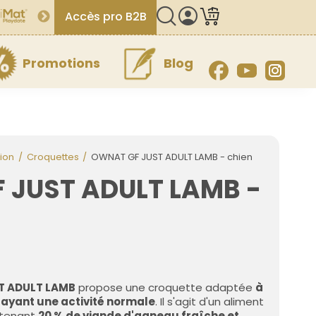
Accès pro B2B
Promotions
Blog
Facebook
YouTube
Inst
ion
Croquettes
OWNAT GF JUST ADULT LAMB - chien
 JUST ADULT LAMB -
T ADULT LAMB
propose une croquette adaptée
à
 ayant une activité normale
. Il s'agit d'un aliment
(3 avis)
ntenant
20 % de viande d'agneau fraîche et