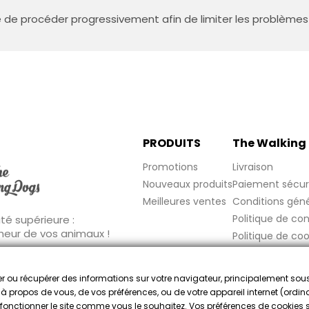
 de procéder progressivement afin de limiter les problèmes
PRODUITS
The Walking
Promotions
Livraison
Nouveaux produits
Paiement sécur
Meilleures ventes
Conditions géné
Politique de con
té supérieure :
nheur de vos animaux !
Politique de coo
Mentions légale
FAQ
cker ou récupérer des informations sur votre navigateur, principalement sou
Marchand approuvé par la Société des Avis Garantis
e à propos de vous, de vos préférences, ou de votre appareil internet (ordina
re fonctionner le site comme vous le souhaitez. Vos préférences de cookies