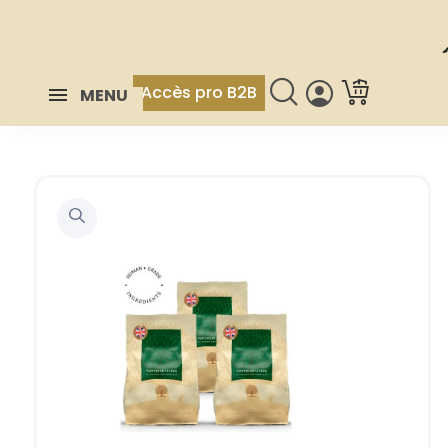
Accès pro B2B
MENU