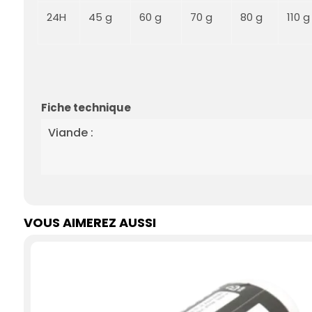
24H
45 g
60 g
70 g
80 g
110 
Fiche technique
Viande :
VOUS AIMEREZ AUSSI