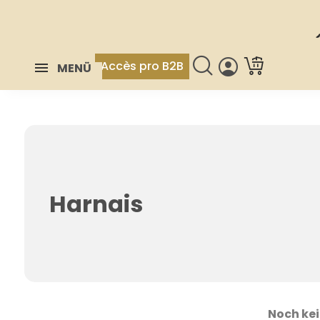
Accès pro B2B
MENÜ
Harnais
Noch ke