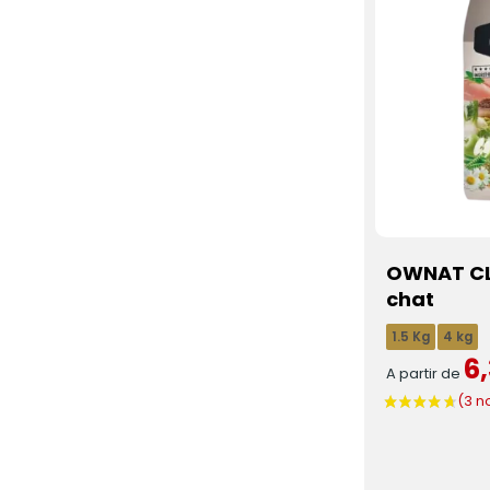
OWNAT CL
chat
1.5 Kg
4 kg
6
A partir de