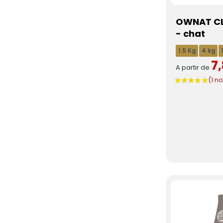
OWNAT CL
- chat
1.5 Kg
4 kg
7
A partir de