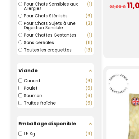
11,
Pour Chats Sensibles aux
1
22,00 €
Allergies
Pour Chats Stérilisés
6
Pour Chats Sujets à une
3
Digestion Sensible
Pour Chattes Gestantes
1
Sans céréales
11
Toutes les croquettes
18
Viande
Canard
6
Poulet
6
Saumon
6
Truites fraîche
6
Emballage disponible
1.5 Kg
9