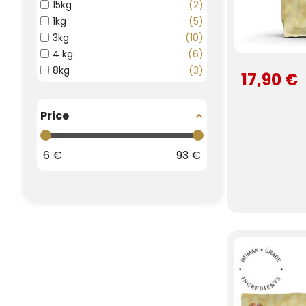
15kg
2
1kg
5
3kg
10
4 kg
6
8kg
3
17,90 €
Price
6
€
93
€