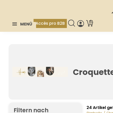
Accès pro B2B
MENÜ
Croquett
24 Artikel g
Filtern nach
Startseite
Cha