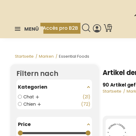
Accès pro B2B
MENÜ
Startseite
Marken
Essential Foods
Artikel d
Filtern nach
90 Artikel ge
Kategorien
Startseite
Mar
Chat
21
Chien
72
Price