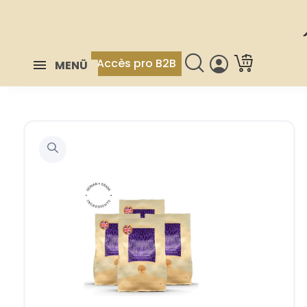
Accès pro B2B
MENÜ