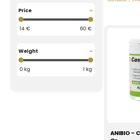
Price
14
€
60
€
Weight
0
kg
1
kg
ANIBIO - 