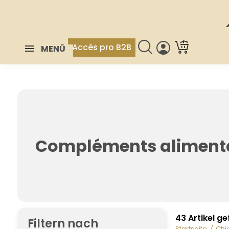
Accès pro B2B
MENÜ
Compléments aliment
43 Artikel g
Filtern nach
Startseite
Chi