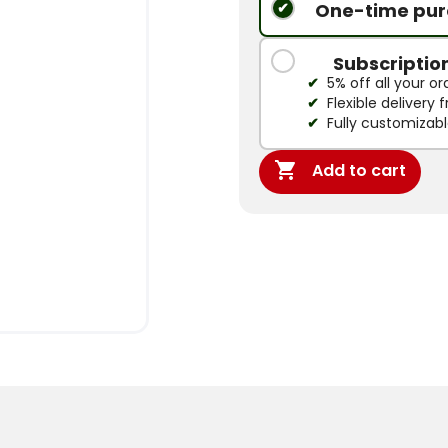
One-time pur
Subscriptio
5% off all your or
Flexible delivery
Fully customizab

Add to cart