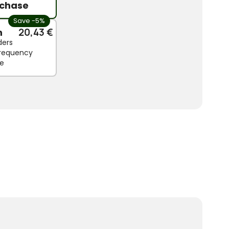
chase
Save -5%
n
20,43 €
ders
 frequency
le