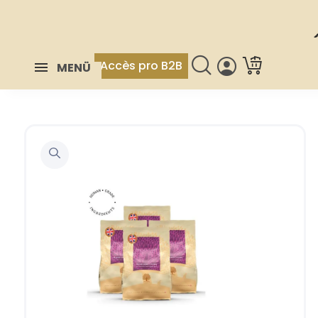
Accès pro B2B
MENÜ