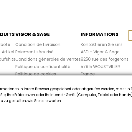
DUITS
VIGOR & SAGE
INFORMATIONS
bote
Condition de Livraison
Kontaktieren Sie uns
Artikel
Paiement sécurisé
ASD - Vigor & Sage
aufshits
Conditions générales de ventes
9250 rue des forgerons
Politique de confidentialité
57915 WOUSTVILLER
Politique de cookies
France
Mentions légales
FAQ
rmationen in Ihrem Browser gespeichert oder abgerufen werden, meist in
f Sie, Ihre Präferenzen oder Ihr Internet-Gerät (Computer, Tablet oder Hand
ler zugelassen von Gesellschaft für Garantierte Bewertungen,
Klicken
 zu gestalten, wie Sie es erwarten.