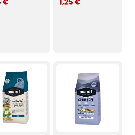
5 €
1,25 €
(1 note)