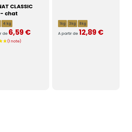
AT CLASSIC
 - chat
4 kg
1kg
3kg
8kg
6,59 €
12,89 €
ir de
A partir de