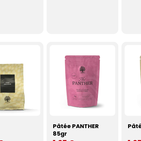
Pâtée PANTHER
Pât
85gr