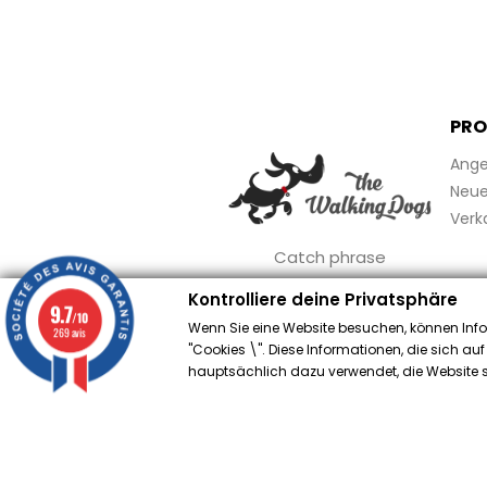
PRO
Ange
Neue 
Verk
Catch phrase
Kontrolliere deine Privatsphäre
9.7
/10
Wenn Sie eine Website besuchen, können Info
269 avis
"Cookies \". Diese Informationen, die sich au
Händ
hauptsächlich dazu verwendet, die Website so