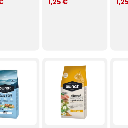
 €
1,25 €
1,2
(2 noten)