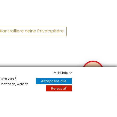
Kontrolliere deine Privatsphäre
✉
Mehr Info
 Form von \
Akzeptiere alle
y) beziehen, werden
Écrivez-nous
 Sie hier
.
Reject all