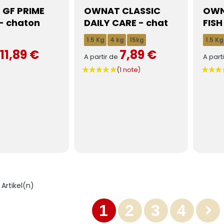
GF PRIME
OWNAT CLASSIC
OWN
- chaton
DAILY CARE - chat
FISH
1.5 Kg
4 kg
15kg
1.5 Kg
11,89 €
7,89 €
e
A partir de
A part
 Artikel(n)
1
2
3
4
