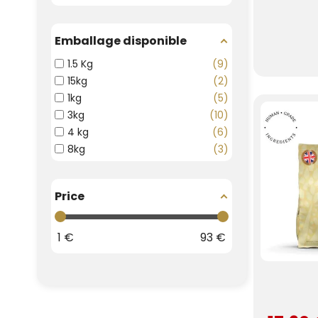
Emballage disponible
1.5 Kg
9
15kg
2
1kg
5
3kg
10
4 kg
6
8kg
3
Price
1
€
93
€