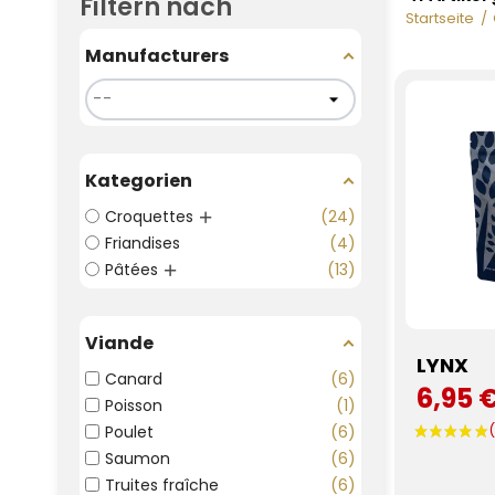
Filtern nach
Startseite
Manufacturers
Kategorien
Croquettes
24
Friandises
4
Pâtées
13
Viande
LYNX
Canard
6
6,95 
Poisson
1
Poulet
6
Saumon
6
Truites fraîche
6