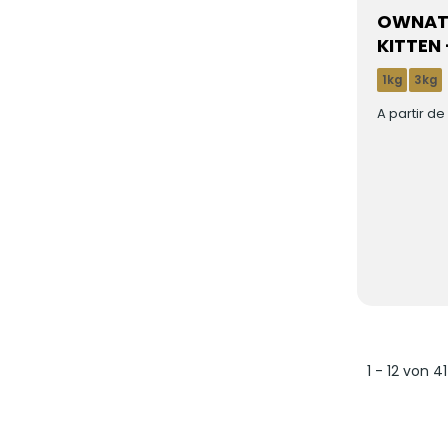
OWNAT 
KITTEN 
1kg
3kg
A partir d
1 - 12 von 41