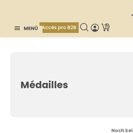
Accès pro B2B
MENÜ
Médailles
Noch ke