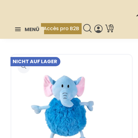
Accès pro B2B
MENÜ
NICHT AUF LAGER