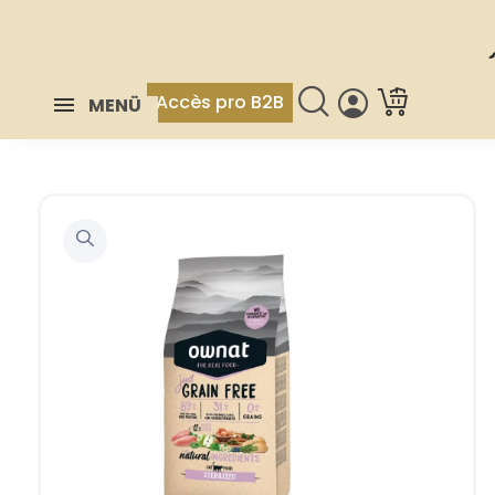
Accès pro B2B
MENÜ