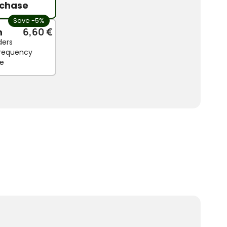
chase
Save -5%
n
6,60 €
ders
 frequency
le