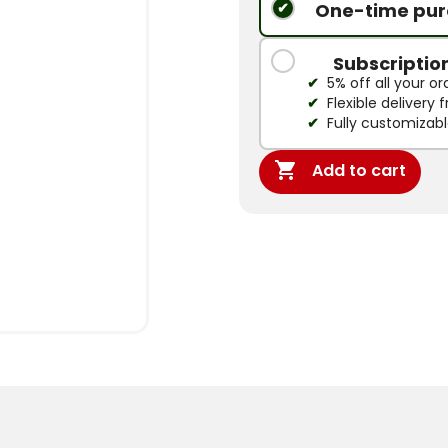
One-time pur
Subscriptio
5% off all your or
Flexible delivery
Fully customizab

Add to cart