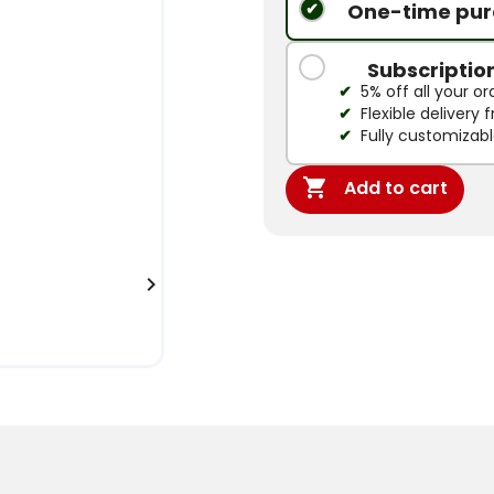
One-time pur
Subscriptio
5% off all your or
Flexible delivery
Fully customizab

Add to cart
