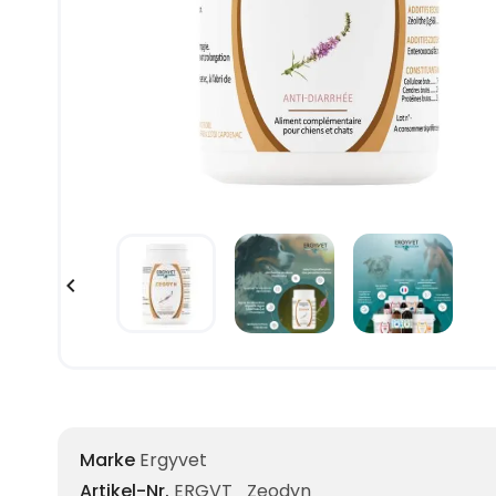

Marke
Ergyvet
Artikel-Nr.
ERGVT_Zeodyn