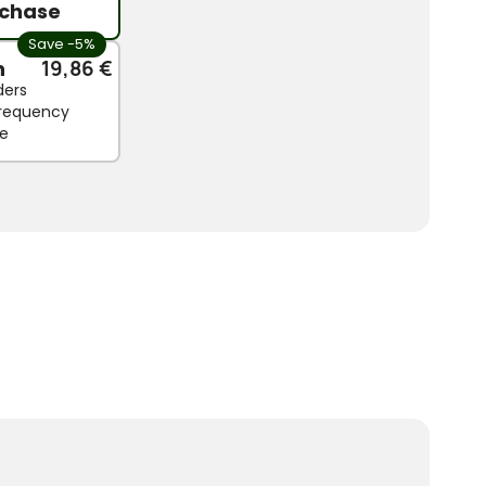
chase
Save -5%
n
19,86 €
ders
 frequency
le