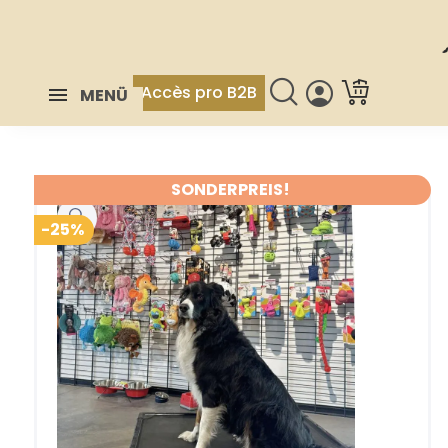
Accès pro B2B
MENÜ
SONDERPREIS!
-25%