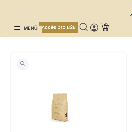
Accès pro B2B
MENÜ