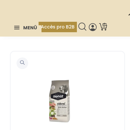
Accès pro B2B
MENÜ