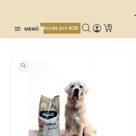
Accès pro B2B
MENÜ