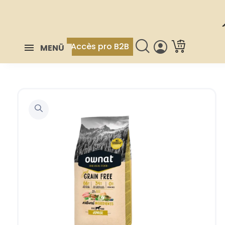
Accès pro B2B
MENÜ