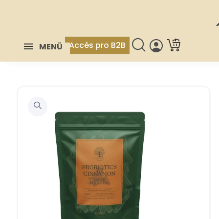
Accès pro B2B
MENÜ