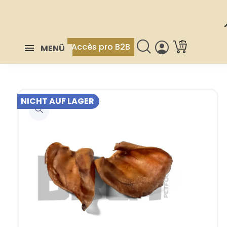
Accès pro B2B
MENÜ
NICHT AUF LAGER